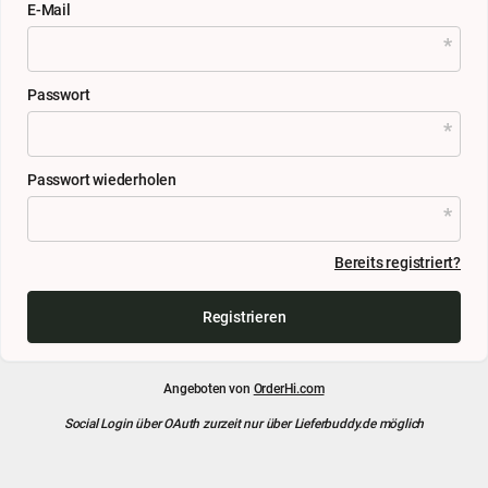
E-Mail
Passwort
Passwort wiederholen
Bereits registriert?
Registrieren
Angeboten von
OrderHi.com
Social Login über OAuth zurzeit nur über Lieferbuddy.de möglich