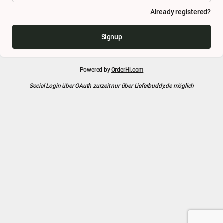
Already registered?
Signup
Powered by
OrderHi.com
Social Login über OAuth zurzeit nur über Lieferbuddy.de möglich