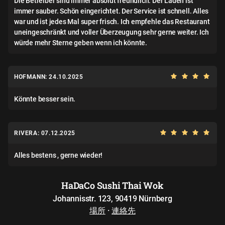
Die Betreiber sind immer absolut freundlich. Der Laden ist
immer sauber. Schön eingerichtet. Der Service ist schnell. Alles
war und ist jedes Mal super frisch. Ich empfehle das Restaurant
uneingeschränkt und voller Überzeugung sehr gerne weiter. Ich
würde mehr Sterne geben wenn ich könnte.
HOFMANN: 24.10.2025
Könnte besser sein.
RIVERA: 07.12.2025
Alles bestens , gerne wieder!
HaDaCo Sushi Thai Wok
Johannisstr. 123, 90419 Nürnberg
場所
·
連絡先