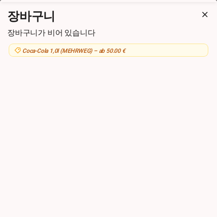
HaDaCo Sushi Thai Wok
장바구니
11:30시 개점. 선주문 가능
장바구니가 비어 있습니다
장바구니 확인 (
0.00
€)
Coca-Cola 1,0l (MEHRWEG) – ab 50.00 €
뒤로
주문 완료 시
HaDaCo Sushi Thai
Wok
결제 방법
Amazon Pay
Kartenzahlung
Apple Pay
Google Pay
Klarna
Revolut Pay