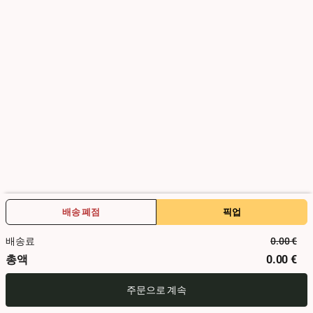
쿠폰 및 포인트
쿠폰
활성화
언제?
날짜
시간
배송 폐점
픽업
배송료
0.00
€
어떻게 및 어디로?
총액
0.00
€
주소 관리를 위해 등록하세요
주문으로 계속
배송 폐점
픽업