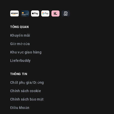
TỔNG QUAN
Khuyến mãi
Giờ mở cửa
Khu vực giao hàng
Lieferbuddy
THÔNG TIN
Chất phụ gia/Dị ứng
Chính sách cookie
Chính sách bảo mật
Điều khoản