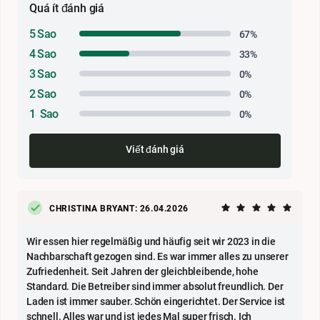
Quá ít đánh giá
5 Sao
67%
4 Sao
33%
3 Sao
0%
2 Sao
0%
1 Sao
0%
Viết đánh giá
CHRISTINA BRYANT: 26.04.2026
Wir essen hier regelmäßig und häufig seit wir 2023 in die
Nachbarschaft gezogen sind. Es war immer alles zu unserer
Zufriedenheit. Seit Jahren der gleichbleibende, hohe
Standard. Die Betreiber sind immer absolut freundlich. Der
Laden ist immer sauber. Schön eingerichtet. Der Service ist
schnell. Alles war und ist jedes Mal super frisch. Ich