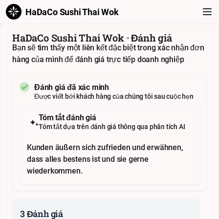
HaDaCo Sushi Thai Wok
HaDaCo Sushi Thai Wok · Đánh giá
Bạn sẽ tìm thấy một liên kết đặc biệt trong xác nhận đơn
hàng của mình để đánh giá trực tiếp doanh nghiệp
Đánh giá đã xác minh
Được viết bởi khách hàng của chúng tôi sau cuộc hẹn
Tóm tắt đánh giá
Tóm tắt dựa trên đánh giá thông qua phân tích AI
Kunden äußern sich zufrieden und erwähnen,
dass alles bestens ist und sie gerne
wiederkommen.
3 Đánh giá